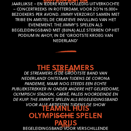
2022 | 2023 | 2024 | 2025
JAARLIJKSE – EN IEDERE KEER VOLLEDIG UITVERKOCHTE
– CONCERTREEKS IN ROTTERDAM, VOOR ZO’N 15.000+
BEZOEKERS PER AVOND. JIMMY VERZORGT SAMEN MET
TRIBE EN AMSTEL DE CREATIEVE INVULLING VAN HET
EVENEMENT. THE JIMMY’S SPELEN ALS
BEGELEIDINGSBAND MET (BIJNA) ALLE STERREN OP HET
PODIUM IN AHOY, IN DE ‘GROOTSTE KROEG VAN
NEDERLAND’
THE STREAMERS
2022 | 2023
DE STREAMERS IS DE GROOTSTE BAND VAN
NEDERLAND! ONTSTAAN TIJDENS DE CORONA
PANDEMIE, MAAR NOG STEEDS EEN ECHTE
PUBLIEKSTREKKER IN ONDER ANDERE HET GELREDOME,
OLYMPISCH STADION, CARRÉ, PALEIS NOORDEINDE EN
DE KUIP. THE JIMMY’S SPELEN ALS BEGELEIDINGSBAND
VOOR ALLE ARTIESTEN TIJDENS DE SHOW
TEAMNL HUIS
OLYMPISCHE SPELEN
PARIJS
2024
BEGELEIDINGSBAND VOOR VERSCHILLENDE